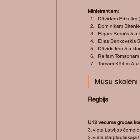
Ministrantiem:
Dāvidam Prikulim (5
Dominikam Biteniek
Elgars Brenčs 5.a 
Elias Bankovskis 5
Dāvids Irbe 5.a kla
Ralfam Tomsonam (9
Tomam Kārlim Auziņ
Mūsu skolēni 
Regbijs
U12 vecuma grupas ko
3. vieta Latvijas čempio
2. vieta starptautiskajā 