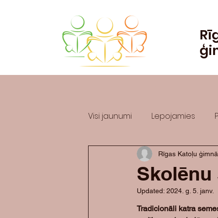
Rī
ģi
Mājas
Par skolu
Jau
Visi jaunumi
Lepojamies
Rīgas Katoļu ģimnā
Skolēnu 
Updated:
2024. g. 5. janv.
Tradicionāli katra sem