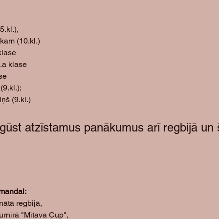
.kl.), 
am (10.kl.)
klase
.a klase
se
.kl.);
š (9.kl.)
gūst atzīstamus panākumus arī regbijā un
mandai: 
nātā regbijā, 
turnīrā "Mītava Cup", 