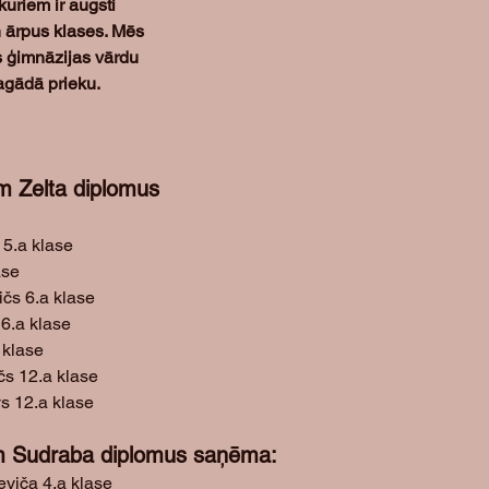
uriem ir augsti 
ārpus klases. Mēs 
s ģimnāzijas vārdu 
sagādā prieku.
m Zelta diplomus 
5.a klase
ase
čs 6.a klase
6.a klase
 klase
s 12.a klase
s 12.a klase
 Sudraba diplomus saņēma:
viča 4.a klase