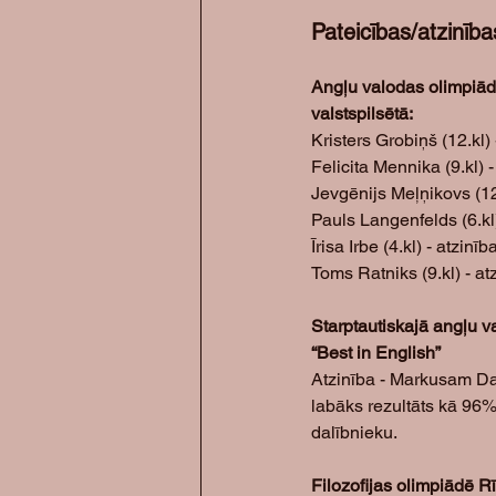
Pateicības/atzinība
Angļu valodas olimpiād
valstspilsētā: 
Kristers Grobiņš (12.kl) 
Felicita Mennika (9.kl) -
Jevgēnijs Meļņikovs (12.
Pauls Langenfelds (6.kl)
Īrisa Irbe (4.kl) - atzinīb
Toms Ratniks (9.kl) - at
Starptautiskajā angļu v
“Best in English”
Atzinība - Markusam D
labāks rezultāts kā 96%
dalībnieku.
Filozofijas olimpiādē Rī