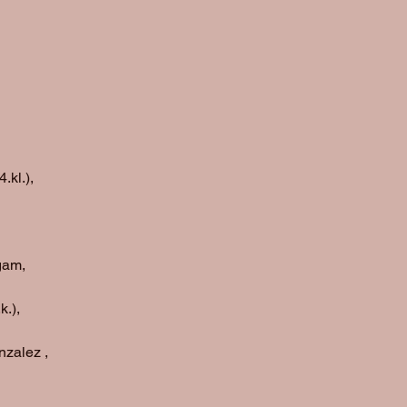
.kl.), 
gam, 
.), 
nzalez , 