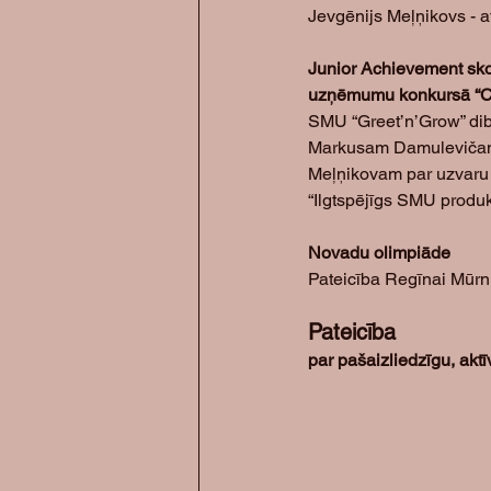
Jevgēnijs Meļņikovs - a
Junior Achievement sk
uzņēmumu konkursā “Ci
SMU “Greet’n’Grow” dib
Markusam Damulevičam
Meļņikovam par uzvaru 
“Ilgtspējīgs SMU produk
Novadu olimpiāde
Pateicība Regīnai Mūrni
Pateicība
par pašaizliedzīgu, ak