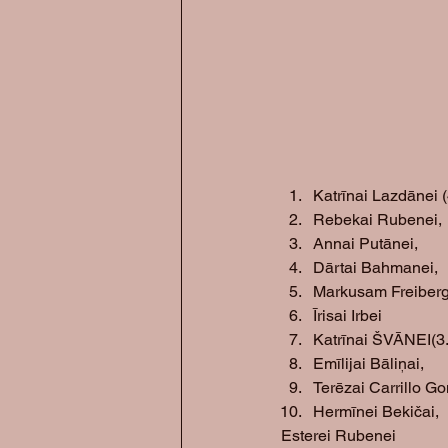
Katrīnai Lazdānei (4
Rebekai Rubenei, 
Annai Putānei, 
Dārtai Bahmanei, 
Markusam Freiber
Īrisai Irbei
Katrīnai ŠVĀNEI(3.k
Emīlijai Bāliņai, 
Terēzai Carrillo Go
Hermīnei Bekičai, 
Esterei Rubenei