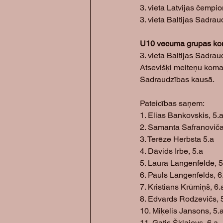
3. vieta Latvijas čempi
3. vieta Baltijas Sadra
U10 vecuma grupas ko
3. vieta Baltijas Sadra
Atsevišķi meiteņu komand
Sadraudzības kausā. 
Pateicības saņem:
1. Elias Bankovskis, 5.
2. Samanta Safranoviča,
3. Terēze Herbsta 5.a
4. Dāvids Irbe, 5.a
5. Laura Langenfelde, 5
6. Pauls Langenfelds, 6
7. Kristians Krūmiņš, 6.
8. Edvards Rodzevičs, 
10. Miķelis Jansons, 5.
11. Gatis Škļajevs, 6.a