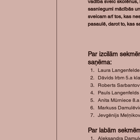
vadība sveic skolēnus, k
sasniegumi mācībās un 
sveicam arī tos, kas ne
pasaulē, darot to, kas 
Par izcilām sekmē
saņēma: 
Laura Langenfelde 
Dāvids Irbm 5.a kl
Roberts Sarbantovi
Pauls Langenfelds 
Anita Mūrniece 8.a
Markuss Damulēvič
Jevgēnijs Meļņikov
Par labām sekmēm
Aleksandra Damule