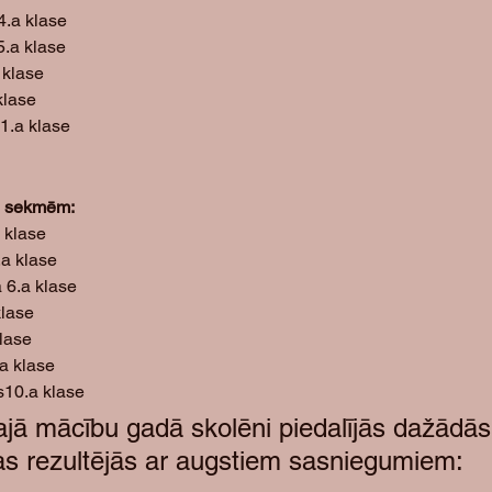
4.a klase
5.a klase
 klase
klase
1.a klase
m sekmēm:
 klase
.a klase
 6.a klase
klase
lase
.a klase
10.a klase
ajā mācību gadā skolēni piedalījās dažādās
as rezultējās ar augstiem sasniegumiem: