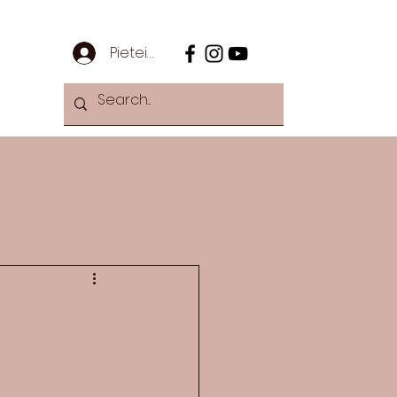
Pieteikties
Uzņemšana
Kontakti