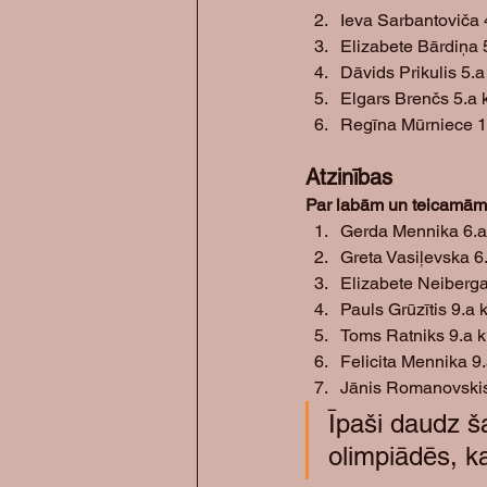
Ieva Sarbantoviča 
Elizabete Bārdiņa 
Dāvids Prikulis 5.a
Elgars Brenčs 5.a 
Regīna Mūrniece 1
Atzinības 
Par labām un teicamā
Gerda Mennika 6.a
Greta Vasiļevska 6
Elizabete Neiberga
Pauls Grūzītis 9.a 
Toms Ratniks 9.a k
Felicita Mennika 9
Jānis Romanovskis
Īpaši daudz š
olimpiādēs, k