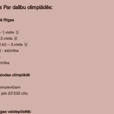
s Par dalību olimpiādēs:
ē Rīgas 
- 1.vieta 🥇
 2.vieta 🥈
kl) – 3.vieta 🥉
 - atzinība 
a
zinība 
alodas olimpiādē 
amulevičam 
 jeb 23’232 citu 
gas valstspilsētā: