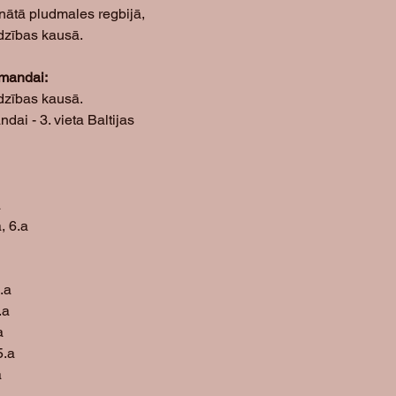
onātā pludmales regbijā, 
udzības kausā. 
mandai: 
udzības kausā.
ai - 3. vieta Baltijas 
a
 6.a 
.a
.a
a
5.a
a