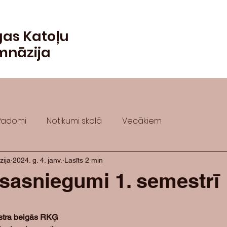
gas Katoļu
mnāzija
numi
Mācības
Ārpus klases
Bērnudārzs
Padomi
Notikumi skolā
Vecākiem
zija
2024. g. 4. janv.
Lasīts 2 min
sasniegumi 1. semestrī
estra beigās RKĢ 