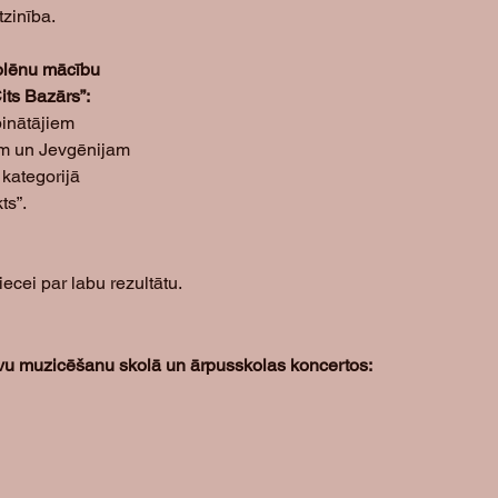
tzinība.
olēnu mācību 
ts Bazārs”:
inātājiem 
 un Jevgēnijam 
kategorijā 
ts”. 
ecei par labu rezultātu.
tīvu muzicēšanu skolā un ārpusskolas koncertos: