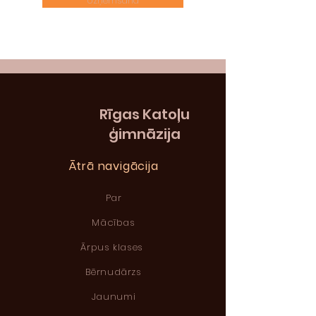
Uzņemšana
Rīgas
Katoļu
ģimnāzija
Ātrā navigācija
Par
Mācības
Ārpus klases
Bērnudārzs
Jaunumi