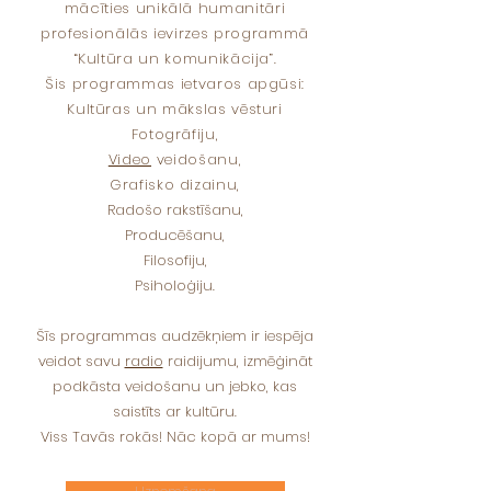
mācīties unikālā humanitāri
profesionālās ievirzes programmā
“Kultūra un komunikācija”.
Šis programmas ietvaros apgūsi:
Kultūras un mākslas vēsturi
Fotogrāfiju,
Video
veidošanu,
Grafisko dizainu,
Radošo rakstīšanu,
Producēšanu,
Filosofiju,
Psiholoģiju.
Šīs programmas audzēkņiem ir iespēja
veidot savu
radio
raidijumu, izmēģināt
podkāsta veidošanu un jebko, kas
saistīts ar kultūru.
Viss Tavās rokās! Nāc kopā ar mums!