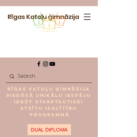
Rīgas Katoļu ģimnāzija
Rīgas Katoļu ģimnāzija
piedāvā unikālu iespēju
iegūt starptautiski
atzītu izglītību
programmā
DUAL DIPLOMA