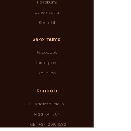
Pasākumi
Uzņemšana
Kontakti
Seko mums:
Facebook
Instagram
Youtube
Kontakti
O. Vācieša iela 6,
Rīga, LV-1004
Tālr.: +371 29104280