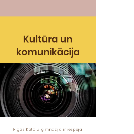
Kultūra un
komunikācija
Rīgas Katoļu ģimnazijā ir iespēja