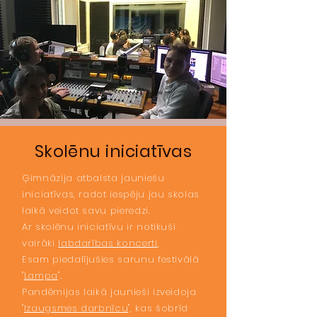
Skolēnu iniciatīvas
Ģimnāzija atbalsta jauniešu
iniciatīvas, radot iespēju jau skolas
laikā veidot savu pieredzi.
Ar skolēnu iniciatīvu ir notikuši
vairāki
labdarības koncerti
,
Esam piedalījušies sarunu festivālā
"
Lampa
".
Pandēmijas laikā jaunieši izveidoja
"
Izaugsmes darbnīcu
", kas šobrīd