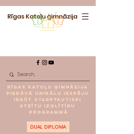
Rīgas Katoļu ģimnāzija
Rīgas Katoļu ģimnāzija
piedāvā unikālu iespēju
iegūt starptautiski
atzītu izglītību
programmā
DUAL DIPLOMA