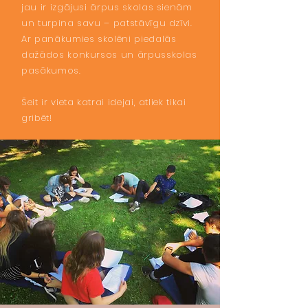
jau ir izgājusi ārpus skolas sienām
un turpina savu – patstāvīgu dzīvi.
Ar panākumies skolēni piedalās
dažādos konkursos un ārpusskolas
pasākumos.
Šeit ir vieta katrai idejai, atliek tikai
gribēt!