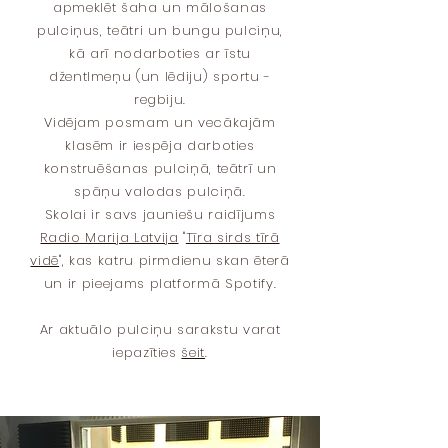
apmeklēt šaha un mālošanas
pulciņus, teātri un bungu pulciņu,
kā arī nodarboties ar īstu
džentlmeņu (un lēdiju) sportu -
regbiju.
Vidējam posmam un vecākajām
klasēm ir iespēja darboties
konstruēšanas pulciņā, teātrī un
spāņu valodas pulciņā.
Skolai ir savs jauniešu raidījums
Radio Marija Latvija
"
Tīra sirds tīrā
vidē
", kas katru pirmdienu skan ēterā
un ir pieejams platformā Spotify.
Ar aktuālo pulciņu sarakstu varat
iepazīties
šeit
.