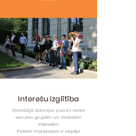
Interešu izglītība
Ģimnāzijā darbojas pulciņi visām
vecuma grupām un dažādām
interesēm.
Pašiem mazākajiem ir iespēja