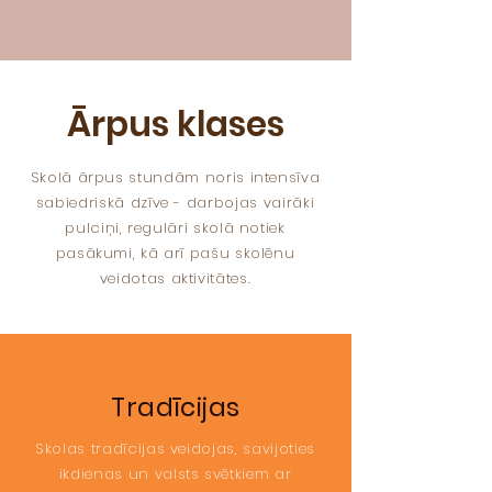
Ārpus klases
Skolā ārpus stundām noris intensīva
sabiedriskā dzīve - darbojas vairāki
pulciņi, regulāri skolā notiek
pasākumi, kā arī pašu skolēnu
veidotas aktivitātes.
Tradīcijas
Skolas tradīcijas veidojas, savijoties
ikdienas un valsts svētkiem ar