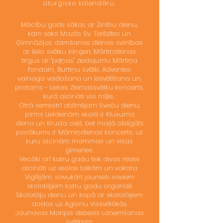
Liturģisko kalendāru.
Mācību gads sākas ar Zinību dienu,
kam seko Mazās Sv. Terēzītes un
Ģimnāzijas dzimšanas dienas svinības
ar lielo svētku kliņģeri, Mārtiņdienas
tirgus ar "peļņas" ziedojumu Mārtiņa
fondam, Burtiņu svētki, Adventes
vainaga veidošana un iesvētīšana un,
protams - Lielais Ziemassvētku koncerts,
kurā aicināti visi mīļie.
Otrā semestrī atzīmējam Sveču dienu,
pirms Lieldienām skolā ir Klusuma
diena un Krusta ceļš, bet maijā obligāts
pasākums ir Māmiņdienas koncerts, uz
kuru aicinām mammas un visas
ģimenes.
Vecāki arī katru gadu tiek divas reizes
aicināti uz skolas talkām un vakara
Vigīlijām, savukārt jaunieši saviem
skolotājiem katru gadu organizē
Skolotāju dienu un kopā ar skolotājiem
dodas uz Aglonu Vissvētākās
Jaunavas Marijas debesīs uzņemšanas
svētkiem.