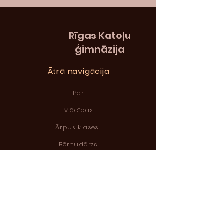
Rīgas
Katoļu
ģimnāzija
Ātrā navigācija
Par
Mācības
Ārpus klases
Bērnudārzs
Jaunumi
Pasākumi
Uzņemšana
Kontakti