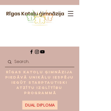
Rīgas Katoļu ģimnāzija
Rīgas Katoļu ģimnāzija
piedāvā unikālu iespēju
iegūt starptautiski
atzītu izglītību
programmā
DUAL DIPLOMA