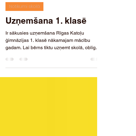
8. janv.
Lasīts 1 min
Notikumi skolā
Uzņemšana 1. klasē
Ir sākusies uzņemšana Rīgas Katoļu
ģimnāzijas 1. klasē nākamajam mācību
gadam. Lai bērns tiktu uzņemt skolā, obligāti
ir jāapmeklē RKĢ rīkotās adaptācijas
nodarbības. Šogad nodarbības ir paredzētas
otrdienas plkst. 15.00 Ja vēlaties, lai Jūsu
bērns tiek uzņemts RKĢ, lūdzu ieplānojiet
nodarbības 13. janvārī 27. janvārī 10. februārī
24. februārī 24. martā 7. arpīlī 21. aprīlī 5.
maijā Rezultāti būs zināmi 19. maijā. Lai
pieteiktos nodarbībām, lūdzu aizpildiet
Iesnieguma formu u