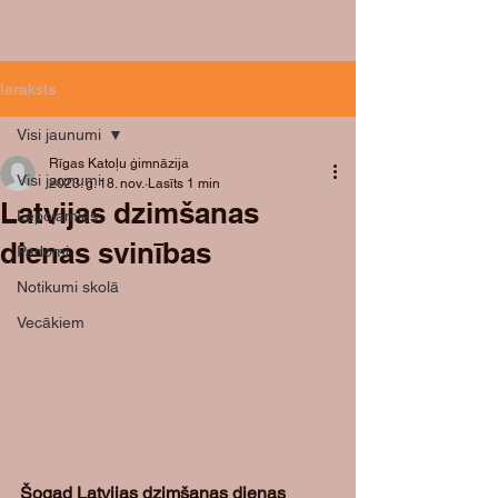
Ieraksts
Visi jaunumi
Rīgas Katoļu ģimnāzija
Visi jaunumi
2023. g. 18. nov.
Lasīts 1 min
Latvijas dzimšanas
Lepojamies
dienas svinības
Padomi
Notikumi skolā
Vecākiem
Šogad Latvijas dzimšanas dienas 