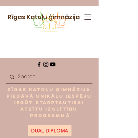
Rīgas Katoļu ģimnāzija
Rīgas Katoļu ģimnāzija
piedāvā unikālu iespēju
iegūt starptautiski
atzītu izglītību
programmā
DUAL DIPLOMA