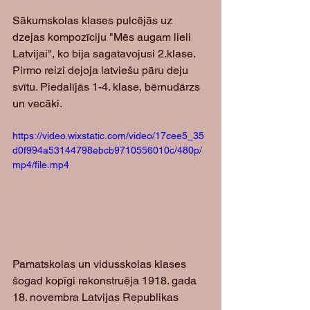
Sākumskolas klases pulcējās uz 
dzejas kompozīciju "Mēs augam lieli 
Latvijai", ko bija sagatavojusi 2.klase. 
Pirmo reizi dejoja latviešu pāru deju 
svītu. Piedalījās 1-4. klase, bērnudārzs 
un vecāki.
https://video.wixstatic.com/video/17cee5_35
d0f994a53144798ebcb9710556010c/480p/
mp4/file.mp4
Pamatskolas un vidusskolas klases 
šogad kopīgi rekonstruēja 1918. gada 
18. novembra Latvijas Republikas 