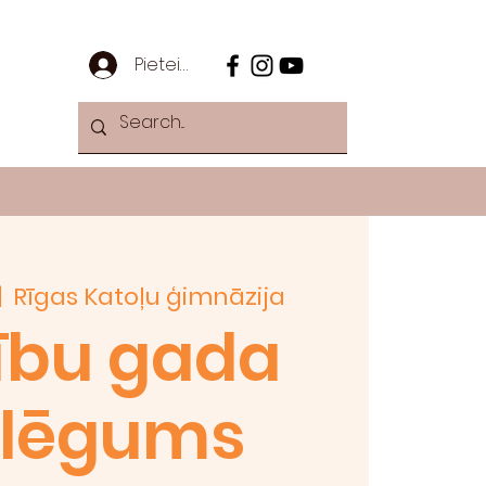
Pieteikties
Uzņemšana
Kontakti
|  
Rīgas Katoļu ģimnāzija
ību gada
slēgums