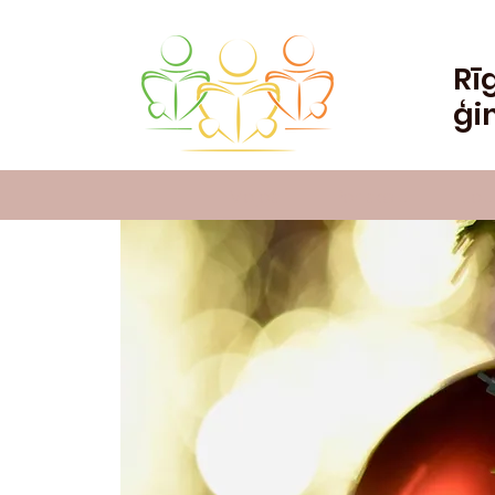
Rī
ģi
Mājas
Par skolu
Jau