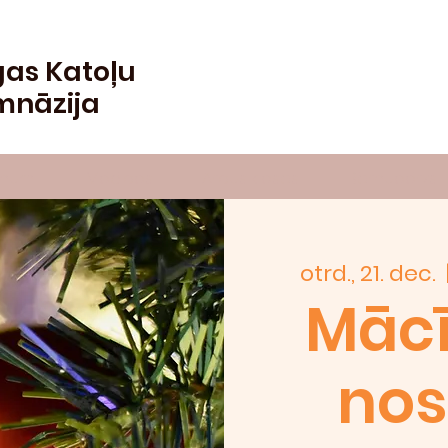
gas Katoļu
mnāzija
numi
Mācības
Ārpus klases
Bērnudārzs
otrd., 21. dec.
  
Māc
no