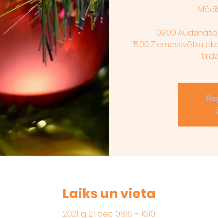
Mācī
09.00 Audzināša
15.00 Ziemassvētku ak
tird
Reg
Laiks un vieta
2021. g. 21. dec. 08:15 – 16:10