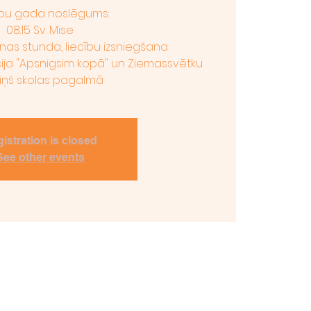
bu gada noslēgums:
08.15 Sv. Mise
nas stunda, liecību izsniegšana
cija "Apsnigsim kopā" un Ziemassvētku
ziņš skolas pagalmā
istration is closed
See other events